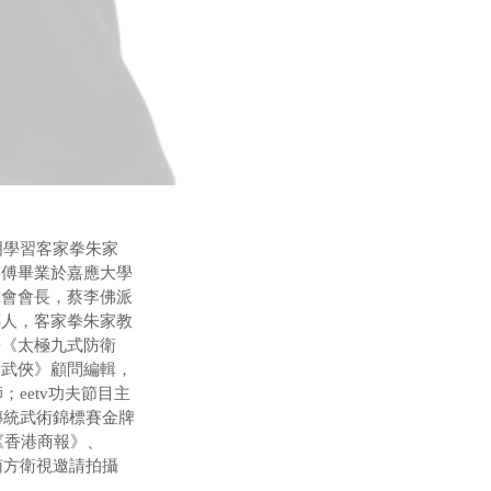
明學習客家拳朱家
師傅畢業於嘉應大學
究會會長，蔡李佛派
傳人，客家拳朱家教
於《太極九式防衛
新武俠》顧問編輯，
eetv功夫節目主
傳統武術錦標賽金牌
《香港商報》、
南方衛視邀請拍攝
 