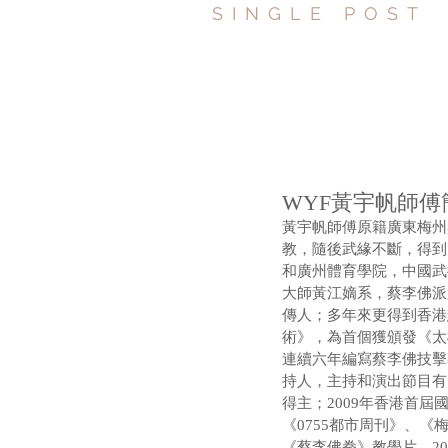
SINGLE POST
WYF黃宇帆師傅
黃宇帆師傅原籍廣東梅州
教，隨後武緣不斷，得到
和廣州體育學院，中國武
大師黃江嫡系，蔡李佛派
傳人；多年來更得到香港
術》，為首個獲頒發《太
連續六年編寫蔡李佛技擊專
持人，主持和演出節目有
得主；2009年香港首屆
《0755都市周刊》、
《蔡李佛拳》教學片，20