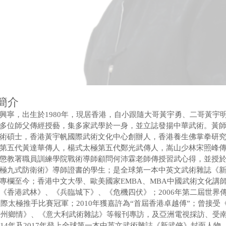
簡介
興寧，出生於1980年，現居香港，自小跟隨大哥黃宇勇、二哥黃宇
多位師父傳經授藝，集多家武學於一身，並立誌發揚中華武術。黃
術碩士，香港黃宇帆國際武術文化中心創辦人，香港養生佛掌拳研
第五代黃達華傳人，楊式太極第五代鄭光武傳人，嵩山少林宋照峰
懲教署職員訓練學院戰術導師顧問何沛霖老師傳授習武心得，並授
極九式防衛術》導師證書的學生；是全球第一本中英文武術雜誌《
欄至今；香港中文大學、歐美國家EMBA、MBA中國武術文化講師；
《香港武林》、《兵臨城下》、《危機四伏》；2006年第二屆世界
國際太極推手比賽冠軍；2010年獲嘉許為“首屆香港卓越傅”；曾接受
《梅州鄉情》、《意大利武術雜誌》等報刊專訪，及亞洲電視採訪、受
14年及2017年登上全球第一本中英文武術雜誌《新武俠》封面人物。