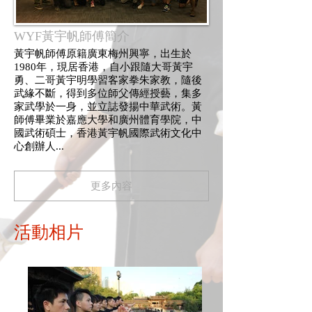
WYF黃宇帆師傅簡介
黃宇帆師傅原籍廣東梅州興寧，出生於
1980年，現居香港，自小跟隨大哥黃宇
勇、二哥黃宇明學習客家拳朱家教，隨後
武緣不斷，得到多位師父傳經授藝，集多
家武學於一身，並立誌發揚中華武術。黃
師傅畢業於嘉應大學和廣州體育學院，中
國武術碩士，香港黃宇帆國際武術文化中
心創辦人...
更多內容
活動相片